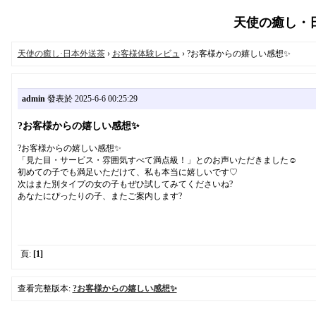
天使の癒し・日本
天使の癒し·日本外送茶
›
お客様体験レビュ
› ?お客様からの嬉しい感想✨
admin
發表於 2025-6-6 00:25:29
?お客様からの嬉しい感想✨
?お客様からの嬉しい感想✨
「見た目・サービス・雰囲気すべて満点級！」とのお声いただきました☺️
初めての子でも満足いただけて、私も本当に嬉しいです♡
次はまた別タイプの女の子もぜひ試してみてくださいね?
あなたにぴったりの子、またご案内します?
頁:
[1]
查看完整版本:
?お客様からの嬉しい感想✨