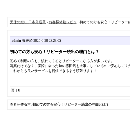
天使の癒し·日本外送茶
›
お客様体験レビュ
› 初めての方も安心！リピーター
admin
發表於 2025-6-20 23:23:05
初めての方も安心！リピーター続出の理由とは？
初めて利用の方も、慣れてくるとリピーターになる方が多いです。
写真だけでなく、実際に会った時の雰囲気も大事にしているので安心してく
これからも良いサービスを提供できるよう頑張ります！
頁:
[1]
查看完整版本:
初めての方も安心！リピーター続出の理由とは？