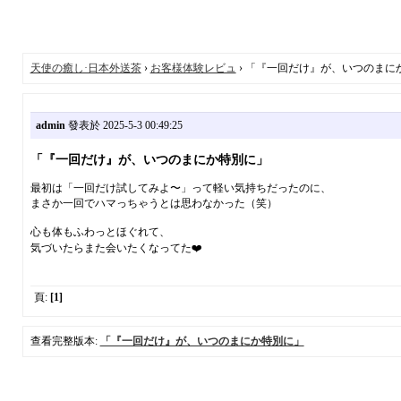
天使の癒し·日本外送茶
›
お客様体験レビュ
› 「『一回だけ』が、いつのまに
admin
發表於 2025-5-3 00:49:25
「『一回だけ』が、いつのまにか特別に」
最初は「一回だけ試してみよ〜」って軽い気持ちだったのに、
まさか一回でハマっちゃうとは思わなかった（笑）
心も体もふわっとほぐれて、
気づいたらまた会いたくなってた❤️
頁:
[1]
查看完整版本:
「『一回だけ』が、いつのまにか特別に」