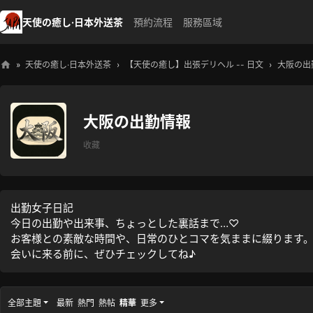
天使の癒し·日本外送茶
預約流程
服務區域
»
天使の癒し·日本外送茶
›
【天使の癒し】出張デリヘル -- 日文
›
大阪の出
天
使
大阪の出勤情報
の
癒
收藏
し
・
日
出勤女子日記
今日の出勤や出来事、ちょっとした裏話まで…♡
本
お客様との素敵な時間や、日常のひとコマを気ままに綴ります
高
会いに来る前に、ぜひチェックしてね♪
級
外
全部主題
最新
熱門
熱帖
精華
更多
送