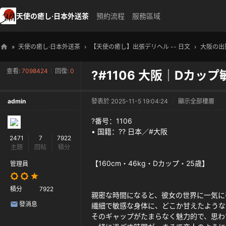
天使の癒し·日本外送茶
預約流程
服務區域
»
天使の癒し·日本外送茶
›
【天使の癒し】出張デリヘル -- 日文
›
大阪の出
天
查看:
7098424
|
回復:
0
?#1106 大阪｜Dカッ
使
の
admin
發表於 2025-11-5 19:04:24
|
顯示全部樓層
癒
し
?番号：1106
• 国籍：?? 日本／#大阪
・
2471
7
7922
主題
回帖
積分
日
【160cm・46kg・Dカップ・25歳】
本
管理員
高
積分
7922
級
親密な時間になると、彼女の世界に一気に
發消息
繊細で敏感な身体に、どこか甘えたような
外
そのギャップがたまらなく魅力的で、思わ
送