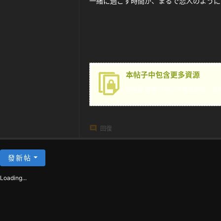
一緒に過ごす時間が、まるで恋人のように
茶
本帖子中包含更多資源
您需要
登錄
才可以下載或查看，沒
回復
發新帖
Loading...