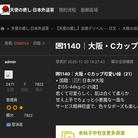
天使の癒し·日本外送茶
預約流程
服務區域
»
天使の癒し·日本外送茶
›
【天使の癒し】出張デリヘル -- 日文
›
大阪の出
天
查看:
5566154
|
回復:
0
💌1140｜大阪・Cカッ
使
の
admin
發表於 2025-11-20 14:27:43
|
顯示全部樓層
癒
し
💌1140｜大阪・Cカップ可愛い妹（21）
• 国籍：🇯🇵 日本/#大阪
・
2471
7
7922
【155-44kg-C-21歳】
主題
回帖
積分
日
若くて可愛らしく、肌は白くて柔らか
甘え上手でちょっと小悪魔な一面も
本
管理員
サービス精神旺盛で、色々なポーズも楽し
高
積分
7922
級
發消息
外
本帖子中包含更多資源
送