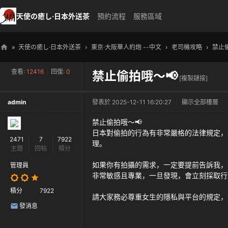
天使の癒し·日本外送茶
預約流程
服務區域
»
天使の癒し·日本外送茶
›
東京·大阪華人約炮 --中文
›
老司機攻略
›
禁止
天
查看:
12416
|
回復:
0
禁止偷拍哦～📢
使
[複製鏈接]
の
admin
發表於 2025-12-11 16:20:27
|
顯示全部樓層
癒
し
禁止偷拍哦～📢
日本對偷拍的行為有非常嚴格的法律規定，
・
2471
7
7922
理。
主題
回帖
積分
日
如果你有拍攝的需求，一定要提前告訴我，
本
管理員
非常敏感且專業，一旦發現，會立刻採取行
高
積分
7922
級
請大家務必尊重女生的隱私與平台的規定，
發消息
外
送