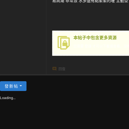
易高潮 非常浪 水多還有點緊緊的喔 主動型
茶
本帖子中包含更多資源
您需要
登錄
才可以下載或查看，沒
回復
發新帖
Loading...