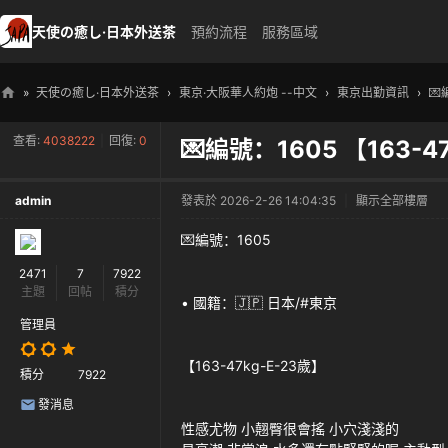
天使の癒し·日本外送茶
預約流程
服務區域
»
天使の癒し·日本外送茶
›
東京·大阪華人約炮 --中文
›
東京出勤資訊
›
💌
天
查看:
4038222
|
回復:
0
💌編號：1605 【163-4
使
の
admin
發表於 2026-2-26 14:04:35
|
顯示全部樓層
癒
し
💌編號：1605
・
2471
7
7922
主題
回帖
積分
日
• 國籍：🇯🇵 日本/#東京
本
管理員
高
【163-47kg-E-23歲】
積分
7922
級
發消息
外
性感尤物 小翹臀很會搖 小穴淺淺的
送