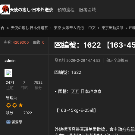
天使の癒し·日本外送茶
預約流程
服務區域
»
天使の癒し·日本外送茶
›
東京·大阪華人約炮 --中文
›
東京出勤資訊
›
💌
天
查看:
4209300
|
回復:
0
💌編號：1622 【163-4
使
の
admin
發表於 2026-2-26 14:14:52
|
顯示全部樓層
癒
し
💌編號：1622
・
2471
7
7922
主題
回帖
積分
日
• 國籍：🇯🇵 日本/#東京
本
管理員
高
【163-45kg-E-25歲】
積分
7922
級
發消息
外
外貌很漂亮聲音甜美愛撒嬌，會主動抱抱親
送