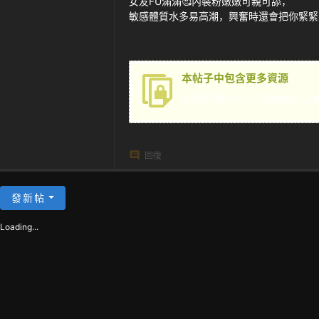
女友FU滿滿🥰內裝粉嫩嫩可親可舔，
茶
敏感體質水多易高潮，興奮時還會把你緊緊夾
本帖子中包含更多資源
您需要
登錄
才可以下載或查看，沒
回復
發新帖
Loading...