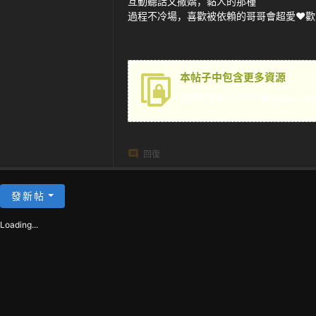
互動聽話又撒嬌，黏人的那種
茶
過程不冷場，喜歡被依賴的哥哥會超愛❤️
本帖子中包含更多資源
您需要
登錄
才可以下載或查看，沒
回復
發新帖
Loading...