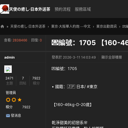
天使の癒し·日本外送茶
預約流程
服務區域
»
天使の癒し·日本外送茶
›
東京·大阪華人約炮 --中文
›
東京出勤資訊
›
💌
天
查看:
2838466
|
回復:
0
💌編號：1705 【160-4
使
の
admin
發表於 2026-3-11 14:03:49
|
顯示全部樓層
癒
し
💌編號：1705
・
2471
7
7922
主題
回帖
積分
日
• 國籍：🇯🇵 日本/ #東京
本
管理員
高
【160-46kg-D-20歲】
積分
7922
級
發消息
外
乾淨甜美的初戀系🌸
送