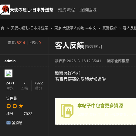
天使の癒し·日本外送茶
預約流程
服務區域
»
天使の癒し·日本外送茶
›
東京·大阪華人約炮 --中文
›
真實客評
›
客人反
天
查看:
8214
|
回復:
0
客人反饋
使
[複製鏈接]
の
admin
發表於 2026-3-16 12:35:41
|
顯示全部樓層
癒
し
體驗感好不好
看寶貝哥哥的反饋就知道啦
・
2471
7
7922
主題
回帖
積分
日
本
管理員
本帖子中包含更多資源
高
積分
7922
您需要
登錄
才可以下載或查看，沒
級
發消息
外
送