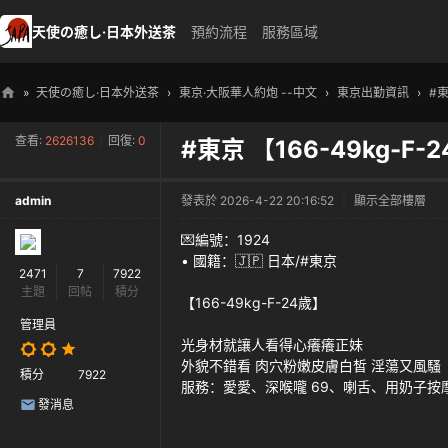
天使の癒し·日本外送茶
預約流程
服務區域
»
天使の癒し·日本外送茶
›
東京·大阪華人約炮 --中文
›
東京出勤資訊
›
#東
天
查看:
2626136
|
回復:
0
#東京 【166-49kg-
使
の
admin
發表於 2026-4-22 20:16:52
|
顯示全部樓層
癒
し
💌編號：1924
• 國籍：🇯🇵 日本/#東京
・
2471
7
7922
主題
回帖
積分
日
【166-49kg-F-24歲】
本
管理員
光身材就讓人看得心癢癢正妹
高
外貌不錯看 肉穴粉嫩皮膚白皙 淫蕩又風騷
積分
7922
級
服務：愛愛、深喉嚨 69、喇舌、用奶子按
發消息
外
送