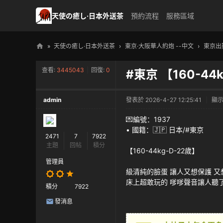
天使の癒し·日本外送茶
預約流程
服務區域
»
天使の癒し·日本外送茶
›
東京·大阪華人約炮 --中文
›
東京出
天
查看:
3445043
|
回復:
0
#東京 【160-4
使
の
admin
發表於 2026-4-27 12:25:41
|
顯
癒
し
💌編號：1937
• 國籍：🇯🇵 日本/#東京
・
2471
7
7922
主題
回帖
積分
日
【160-44kg-D-22歲】
本
管理員
級清純的臉蛋 讓人又想保護 又
高
床上超敢玩的 嗲嗲聲音讓人聽
積分
7922
級
發消息
外
送