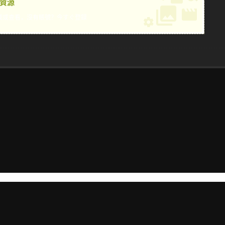
資源
載或查看，沒有賬號？
今すぐ登録