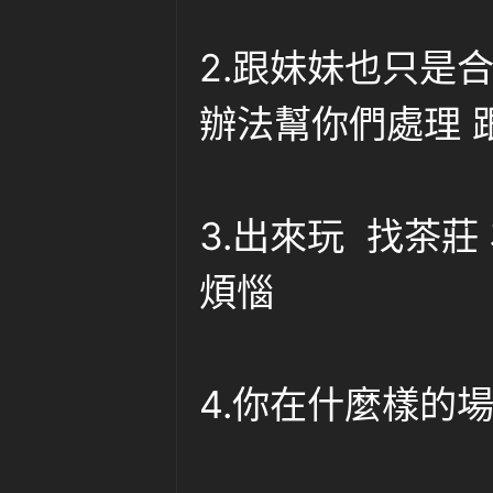
茶
2.跟妹妹也只是
辦法幫你們處理 
3.出來玩 找茶
煩惱
4.你在什麼樣的