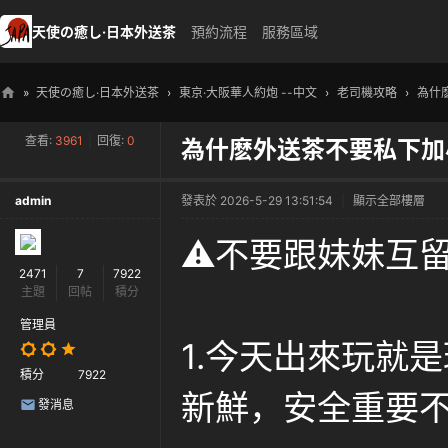
天使の癒し·日本外送茶
預約流程
服務區域
»
天使の癒し·日本外送茶
›
東京·大阪華人約炮 --中文
›
老司機攻略
›
為什
天
查看:
3961
|
回復:
0
為什麽外送茶不要私下加
使
の
admin
發表於 2026-5-29 13:51:54
|
顯示全部樓層
癒
し
⚠️不要跟妹妹互留
・
2471
7
7922
主題
回帖
積分
日
本
管理員
1.今天出來玩就
高
積分
7922
級
新鮮，安全重要
發消息
外
送