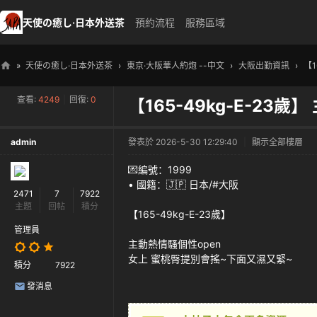
天使の癒し·日本外送茶
預約流程
服務區域
»
天使の癒し·日本外送茶
›
東京·大阪華人約炮 --中文
›
大阪出勤資訊
›
【1
天
查看:
4249
|
回復:
0
【165-49kg-E-23歲
使
の
admin
發表於 2026-5-30 12:29:40
|
顯示全部樓層
癒
し
💌編號：1999
• 國籍：🇯🇵 日本/#大阪
・
2471
7
7922
主題
回帖
積分
日
【165-49kg-E-23歲】
本
管理員
主動熱情騷個性open
高
女上 蜜桃臀提別會搖~下面又濕又緊~
積分
7922
級
發消息
外
送