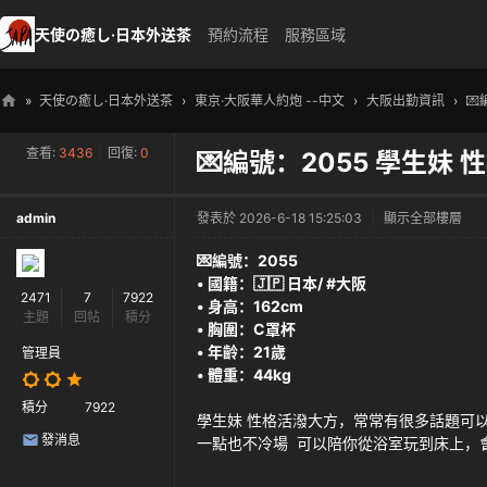
天使の癒し·日本外送茶
預約流程
服務區域
»
天使の癒し·日本外送茶
›
東京·大阪華人約炮 --中文
›
大阪出勤資訊
›

天
查看:
3436
|
回復:
0
💌編號：2055 學生妹
使
の
admin
發表於 2026-6-18 15:25:03
|
顯示全部樓層
癒
し
💌編號：2055
• 國籍：🇯🇵 日本/ #大阪
・
2471
7
7922
• 身高：162cm
主題
回帖
積分
日
• 胸圍：C罩杯
• 年齡：21歲
本
管理員
• 體重：44kg
高
積分
7922
級
學生妹 性格活潑大方，常常有很多話題可
發消息
一點也不冷場 可以陪你從浴室玩到床上，會
外
送