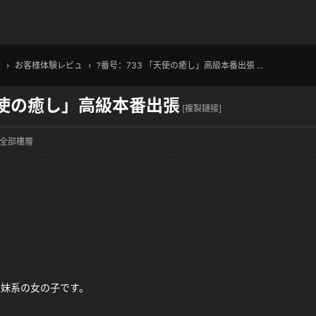
文
›
お客様体験レビュ
›
?番号：733 「天使の癒し」高級本番出張 ...
天使の癒し」高級本番出張
[複製鏈接]
全部樓層
な妹系の女の子です。