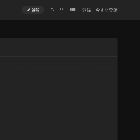
登錄
今すぐ登録
發帖
切
換
到
寬
版