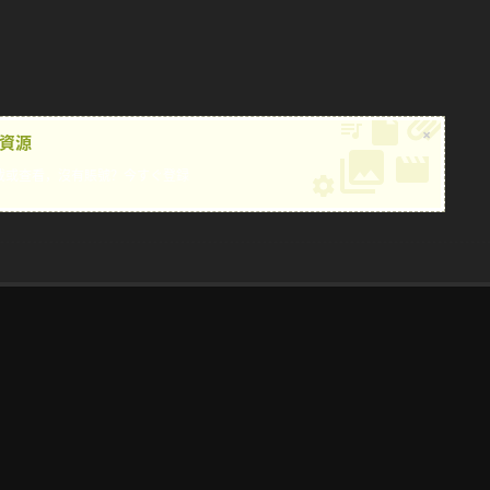
×
資源
載或查看，沒有賬號？
今すぐ登録