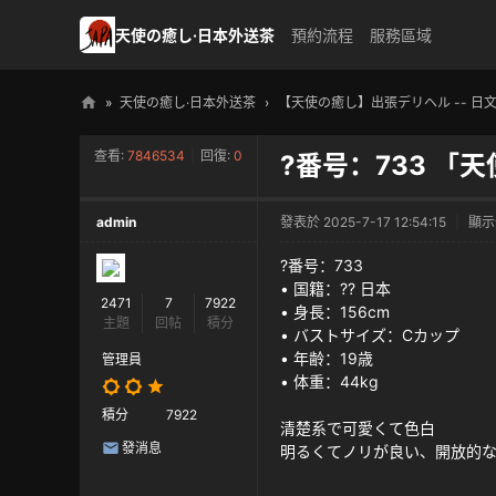
天使の癒し·日本外送茶
預約流程
服務區域
»
天使の癒し·日本外送茶
›
【天使の癒し】出張デリヘル -- 日
天
查看:
7846534
|
回復:
0
?番号：733 「
使
の
admin
發表於 2025-7-17 12:54:15
|
顯示
癒
し
?番号：733
• 国籍：?? 日本
・
2471
7
7922
• 身長：156cm
主題
回帖
積分
日
• バストサイズ：Cカップ
• 年齢：19歳
本
管理員
• 体重：44kg
高
積分
7922
級
清楚系で可愛くて色白
發消息
明るくてノリが良い、開放的
外
送