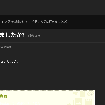
文
›
お客様体験レビュ
›
今日、授業に行きましたか？
ましたか？
[複製鏈接]
示全部樓層
届きましたよ。
️
×
資源
載或查看，沒有賬號？
今すぐ登録