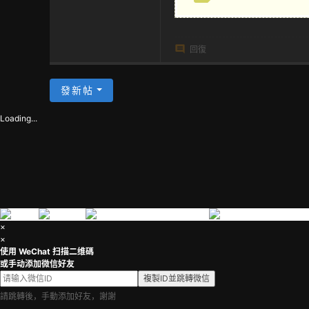
茶
回復
發新帖
Loading...
×
×
使用 WeChat 扫描二维碼
或手动添加微信好友
複製ID並跳轉微信
請跳轉後，手動添加好友，謝謝