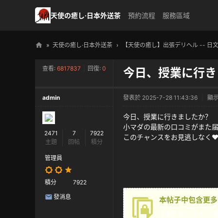
天使の癒し·日本外送茶
預約流程
服務區域
»
天使の癒し·日本外送茶
›
【天使の癒し】出張デリヘル -- 日
天
查看:
6817837
|
回復:
0
今日、授業に行き
使
の
admin
發表於 2025-7-28 11:43:36
|
顯
癒
し
今日、授業に行きましたか？
小マダの最新の口コミがまた
・
2471
7
7922
このチャンスをお見逃しなく❤
主題
回帖
積分
日
本
管理員
高
積分
7922
級
發消息
本帖子中包含更多
外
送
您需要
登錄
才可以下