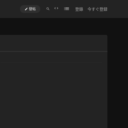
登錄
今すぐ登録
發帖
切
換
到
寬
版