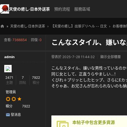
天使の癒し·日本外送茶
預約流程
服務區域
»
天使の癒し·日本外送茶
›
【天使の癒し】出張デリヘル -- 日文
›
お客様体
天
查看:
7366654
|
回復:
0
こんなスタイル、嫌いな
使
の
admin
發表於 2025-7-28 11:44:32
|
顯示全部樓層
癒
し
こんなスタイル、嫌いな男性っているのか
同じ女として、正直うらやましい…！
・
2471
7
7922
くびれ＋プリッとしたヒップ、さらにEカ
主題
回帖
積分
日
そりゃあ、お兄さんが忘れられないのも納
本
管理員
高
積分
7922
級
發消息
外
本帖子中包含更多資源
送