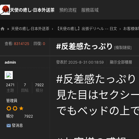
天使の癒し·日本外送茶
預約流程
服務區域
»
天使の癒し·日本外送茶
›
【天使の癒し】出張デリヘル -- 日文
›
お客様体
天
查看:
8314125
|
回復:
0
#反差感たっぷり
使
[複製鏈接]
の
admin
發表於 2025-8-31 00:18:59
|
顯示全部樓層
癒
し
#反差感たっぷり
・
2471
7
7922
主題
回帖
積分
見た目はセクシ
日
本
管理員
でもベッドの上で
高
積分
7922
級
發消息
外
送