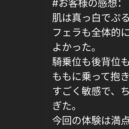
#お客様の感想：
茶
肌は真っ白でぷ
フェラも全体的
よかった。
騎乗位も後背位
ももに乗って抱
すごく敏感で、
ぎた。
今回の体験は満