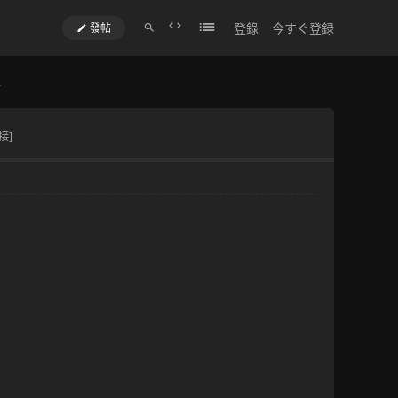
登錄
今すぐ登録
發帖
切
換
到
.
寬
版
接]