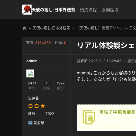
天使の癒し·日本外送茶
預約流程
服務區域
»
天使の癒し·日本外送茶
›
【天使の癒し】出張デリヘル -- 日
天
查看:
8144369
|
回復:
0
リアル体験談シェ
使
の
admin
發表於 2025-9-3 13:28:45
|
顯示
癒
し
momoはこれからもお客様の
そして、あなたが「自分も体
・
2471
7
7922
主題
回帖
積分
日
本
管理員
高
本帖子中包含更多
積分
7922
級
您需要
登錄
才可以下
發消息
外
送