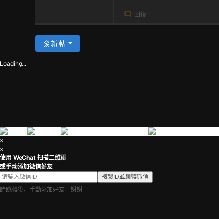
茶
回復
發新帖
Loading...
×
×
使用 WeChat 扫描二维碼
或手动添加微信好友
複製ID並跳轉微信
請跳轉後，手動添加好友，謝謝