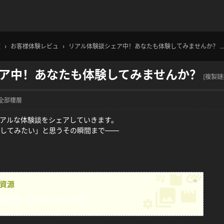
文
›
お客様体験レビュ
›
リアル体験談シェア中！あなたも体験してみませんか？ ..
ア中！あなたも体験してみませんか？
[複製鏈
全部樓層
リアルな体験談をシェアしていきます。
験してみたい」と思うその瞬間まで——
×
資源
載或查看，沒有賬號？
今すぐ登録