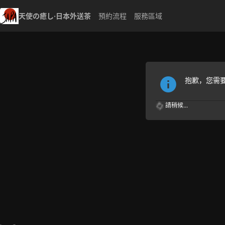
天使の癒し·日本外送茶
預約流程
服務區域
抱歉，您需
請稍候...