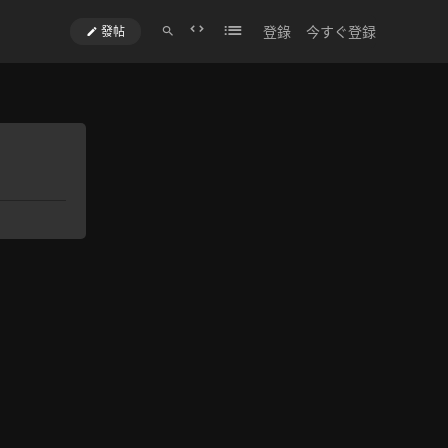
登錄
今すぐ登録
發帖
切
換
到
寬
版