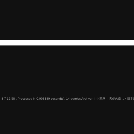
-8-7 12:58
, Processed in 0.008380 second(s), 14 queries
Archiver
|
小黑屋
|
天使の癒し・日本