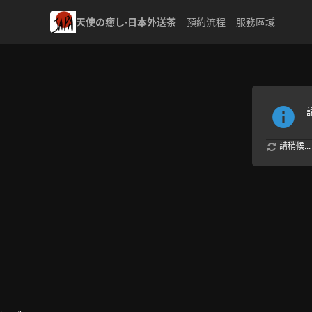
天使の癒し·日本外送茶
預約流程
服務區域
請稍候...