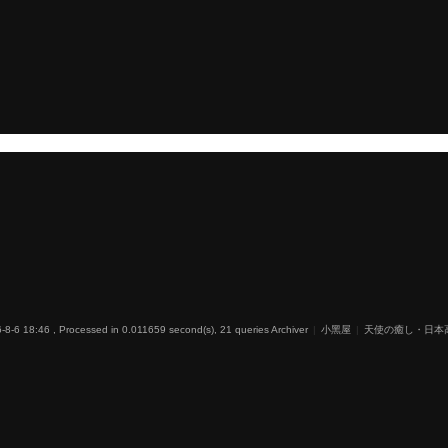
-8-6 18:46
, Processed in 0.011659 second(s), 21 queries
Archiver
|
小黑屋
|
天使の癒し・日本