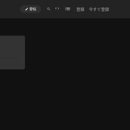
登錄
今すぐ登録
發帖
切
換
到
寬
版