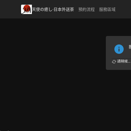
天使の癒し·日本外送茶
預約流程
服務區域
請稍候...